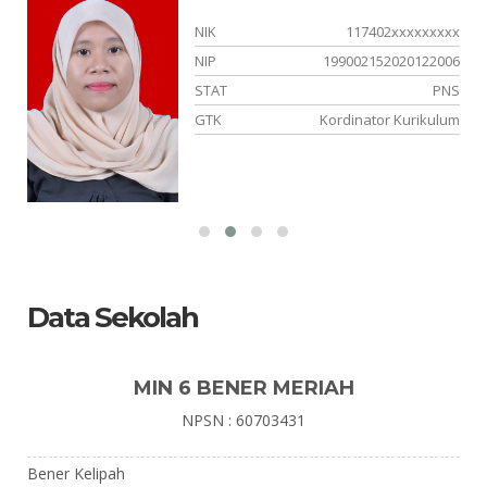
xx
NIK
111705xxxxxxxxxx
06
NIP
197211122007011027
NS
STAT
PNS
um
GTK
Kepala MIN 6 Bener Meriah
Data Sekolah
MIN 6 BENER MERIAH
NPSN : 60703431
Bener Kelipah