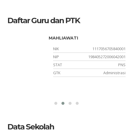
Daftar Guru dan PTK
MAHLIAWATI
xx
NIK
1117056705840001
06
NIP
198405272006042001
NS
STAT
PNS
um
GTK
Administrasi
Data Sekolah