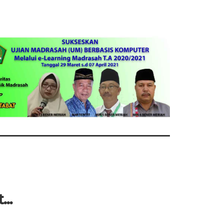
S.Pd.I
111705xxx
NIK
111705xxxxxxxxx
NIP
19721112200701102
Pramubakti
STAT
PN
Operator Madrasah
GTK
Kepala MIN 6 Bener Meria
...