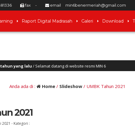
381336
fax
-
email
min6benermeriah@gmail.com
arning
Raport Digital Madrasah
Galeri
Download
T
ng lalu
/ Selamat datang di website resmi MIN 6
ah
Anda ada di :
Home
/
Slideshow
/
UMBK Tahun 2021
un 2021
ei 2021
-
Kategori :
SYAH SUKU, SE
Terlindungi: HAMDANI.