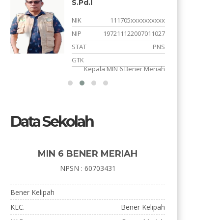
NIK
117402xxxxxxxxx
x
NIP
199002152020122006
7
STAT
PNS
S
GTK
Kordinator Kurikulum
h
Data Sekolah
MIN 6 BENER MERIAH
NPSN : 60703431
Bener Kelipah
KEC.
Bener Kelipah