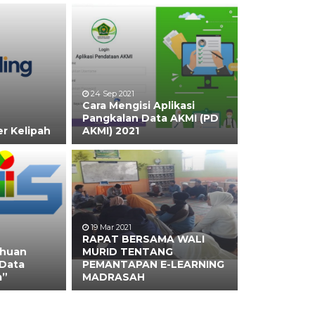
24 Sep 2021
Cara Mengisi Aplikasi
Pangkalan Data AKMI (PD
r Kelipah
AKMI) 2021
19 Mar 2021
RAPAT BERSAMA WALI
ahuan
MURID TENTANG
 Data
PEMANTAPAN E-LEARNING
m”
MADRASAH