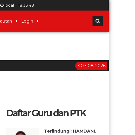
local
18
:
33
48
autan
Login
07-08-2026
Daftar Guru dan PTK
NITA ANDRIANA. Z, S.Pd