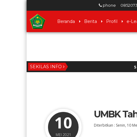
phone
085207
Beranda
Berita
Profil
e-Le
SEKILAS INFO
5 tahun ya
Bener Meri
UMBK Tah
10
Diterbitkan :
Senin, 10 M
MAHLIAWATI
HARDIAN
MEI 2021