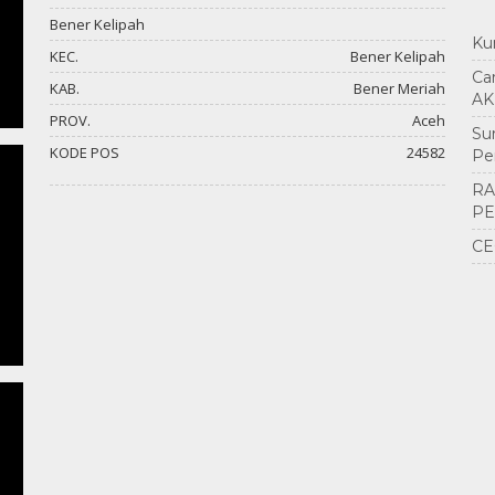
Bener Kelipah
Ku
KEC.
Bener Kelipah
Ca
KAB.
Bener Meriah
AK
PROV.
Aceh
Su
KODE POS
24582
Pe
RA
PE
CE