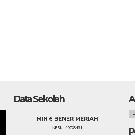
Data Sekolah
A
Ars
MIN 6 BENER MERIAH
NPSN : 60703431
P