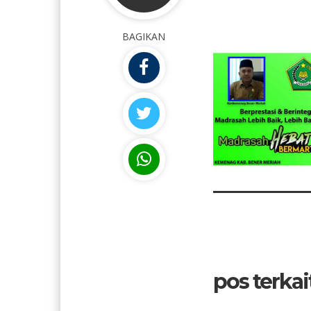
NIK
1117056705840001
NIK
NIP
198405272006042001
NIP
BAGIKAN
STAT
PNS
STAT
GTK
Administrasi
GTK
pos terkait