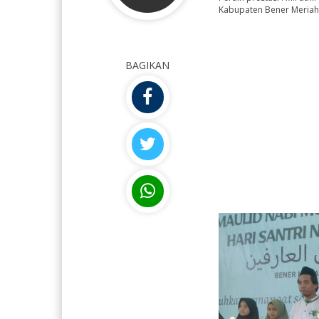
S.Pd.I
Kabupaten Bener Meriah
NIK
NIK
111705xxxxxxxxxx
NIP
NIP
197211122007011027
STAT
BAGIKAN
STAT
PNS
GTK
GTK
Kepala MIN 6 Bener Meriah