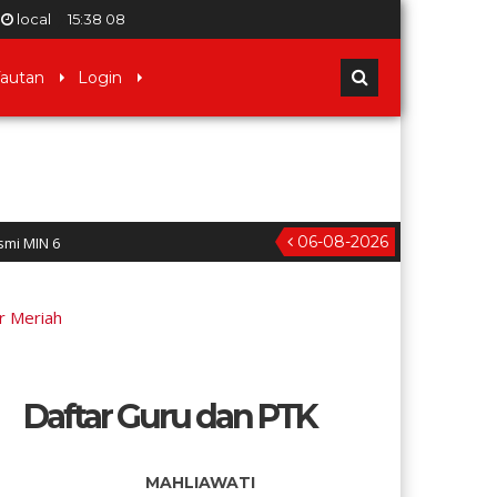
local
15
:
38
09
autan
Login
06-08-2026
r Meriah
Daftar Guru dan PTK
MAHLIAWATI