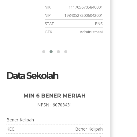
x
NIK
1117056705840001
6
NIP
198405272006042001
S
STAT
PNS
m
GTK
Administrasi
Data Sekolah
MIN 6 BENER MERIAH
NPSN : 60703431
Bener Kelipah
KEC.
Bener Kelipah