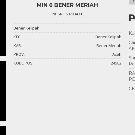
Ars
MIN 6 BENER MERIAH
NPSN : 60703431
P
Bener Kelipah
Ku
KEC.
Bener Kelipah
Ca
KAB.
Bener Meriah
AK
PROV.
Aceh
Su
KODE POS
24582
Pe
RA
PE
CE