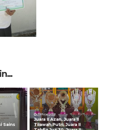
n...
29 Nov 2022
Juara II Azan, Juara II
si Sains
Tilawah Putri, Juara II
Tahfiz Juz 30, Juara II