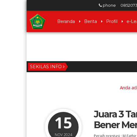
phone
085207
Beranda
Berita
Profil
e-Le
SEKILAS INFO
Anda ada
Juara 3 Ta
15
Bener Mer
Terlindungi: HAMDANI.
HARDIAN
NOV 2024
Peraih prestasi : M.Fathi