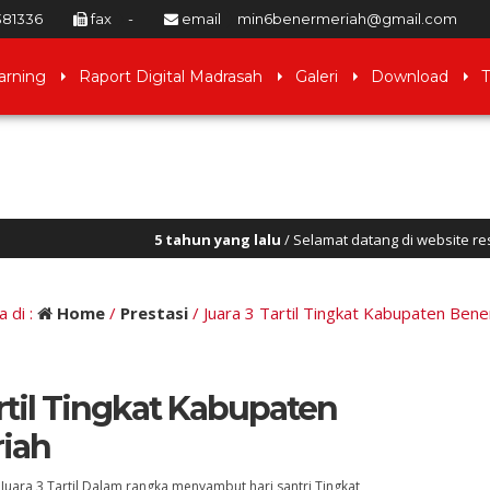
381336
fax
-
email
min6benermeriah@gmail.com
arning
Raport Digital Madrasah
Galeri
Download
T
5 tahun yang lalu
/ Selamat datang di website resmi MIN 6
Bener Meriah
 di :
Home
/
Prestasi
/
Juara 3 Tartil Tingkat Kabupaten Bene
rtil Tingkat Kabupaten
iah
SYAH SUKU, SE
NITA ANDRIANA. Z, S.Pd
r Juara 3 Tartil Dalam rangka menyambut hari santri Tingkat