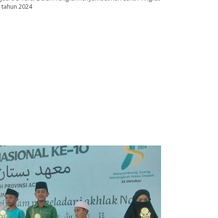
 tahun 2024
111705xxx
NIK
117402xxxxxxxx
NIP
19900215202012200
Pramubakti
STAT
PN
Operator Madrasah
GTK
Kordinator Kurikulu