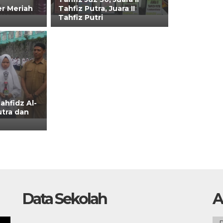
r Meriah
Tahfiz Putra, Juara II
Tahfiz Putri
ahfidz Al-
utra dan
Data Sekolah
A