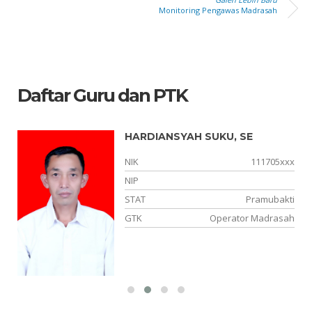
Monitoring Pengawas Madrasah
Daftar Guru dan PTK
HARDIANSYAH SUKU, SE
xx
NIK
111705xxx
27
NIP
NS
STAT
Pramubakti
ah
GTK
Operator Madrasah