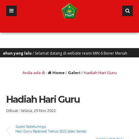
un yang lalu
/ Selamat datang di website resmi MIN 6 Bener Meriah
Anda ada di :
Home
/
Galeri
/
Hadiah Hari Guru
Hadiah Hari Guru
Dibuat :
Selasa, 29 Nov 2022
Galeri Sebelumnya
Hari Guru Nasional Tahun 2022 Jalan Santai
Galeri Lebih Baru