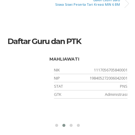
Siswa Siswi Peserta Tari Kreasi MIN 6 BM
Daftar Guru dan PTK
MAHLIAWATI
xx
NIK
1117056705840001
27
NIP
198405272006042001
NS
STAT
PNS
ah
GTK
Administrasi